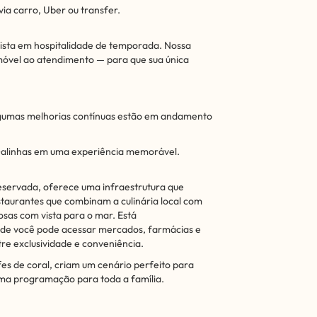
via carro, Uber ou transfer.
alista em hospitalidade de temporada. Nossa
imóvel ao atendimento — para que sua única
gumas melhorias contínuas estão em andamento
Galinhas em uma experiência memorável.
eservada, oferece uma infraestrutura que
staurantes que combinam a culinária local com
osas com vista para o mar. Está
nde você pode acessar mercados, farmácias e
tre exclusividade e conveniência.
fes de coral, criam um cenário perfeito para
uma programação para toda a família.