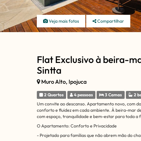
Veja mais fotos
Compartilhar
Flat Exclusivo à beira-m
Sintta
Muro Alto, Ipojuca
2 Quartos
4 pessoas
3 Camas
2 b
Um convite ao descanso. Apartamento novo, com doi
conforto e fluidez em cada ambiente. À beira-mar de M
com espaço, tranquilidade e bem-estar para toda a f
O Apartamento: Conforto e Privacidade
- Projetado para famílias que não abrem mão do cha