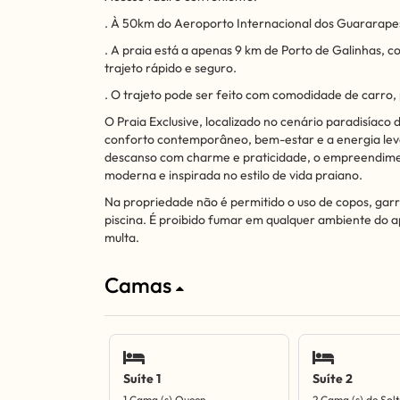
. À 50km do Aeroporto Internacional dos Guararapes
. A praia está a apenas 9 km de Porto de Galinhas,
trajeto rápido e seguro.
. O trajeto pode ser feito com comodidade de carro, 
O Praia Exclusive, localizado no cenário paradisíaco d
conforto contemporâneo, bem-estar e a energia leve
descanso com charme e praticidade, o empreendime
moderna e inspirada no estilo de vida praiano.
Na propriedade não é permitido o uso de copos, garr
piscina. É proibido fumar em qualquer ambiente do a
multa.
Camas
Suíte 1
Suíte 2
1 Cama (s) Queen
2 Cama (s) de Solt