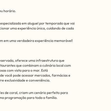
u horário.
especializada em aluguel por temporada que vai
cionar uma experiência única, cuidando de cada
em em uma verdadeira experiência memorável!
eservada, oferece uma infraestrutura que
staurantes que combinam a culinária local com
osas com vista para o mar. Está
nde você pode acessar mercados, farmácias e
tre exclusividade e conveniência.
fes de coral, criam um cenário perfeito para
uma programação para toda a família.