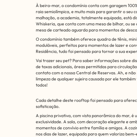
À beira-mar, o condomínio conta com garagem 100% 
raia semiolímpica, e muito mais para garantir o seu
malhação, a academia, totalmente equipada, está dis
Whiskeria, que conta com uma mesa de bilhar, ou se
mesa de carteado aguarda para momentos de desco
O condomínio também oferece quadra de tênis, min
moduláveis, perfeitos para momentos de lazer e conv
Residência, tudo foi pensado para tornar a sua experi
Vai trazer seu pet? Para saber informações sobre dis
de taxas adicionais, áreas permitidas para circulaç
contato com a nossa Central de Reservas. Ah, e não s
limpeza de qualquer sujeira causada por ele também
todos!
Cada detalhe deste rooftop foi pensado para oferec
sofisticação.
A piscina privativa, com vista panorâmica do mar, é
exclusividade. A sala, com decoração elegante e amb
momentos de convívio entre família e amigos. A cozin
nos dias de lazer, equipada para quem valoriza bem-