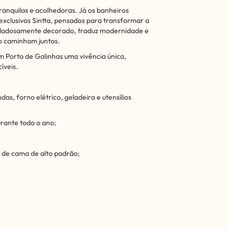
ranquilas e acolhedoras. Já os banheiros
xclusivos Sintta, pensados para transformar a
uidadosamente decorado, traduz modernidade e
o caminham juntos.
m Porto de Galinhas uma vivência única,
íveis.
s, forno elétrico, geladeira e utensílios
urante todo o ano;
 de cama de alto padrão;