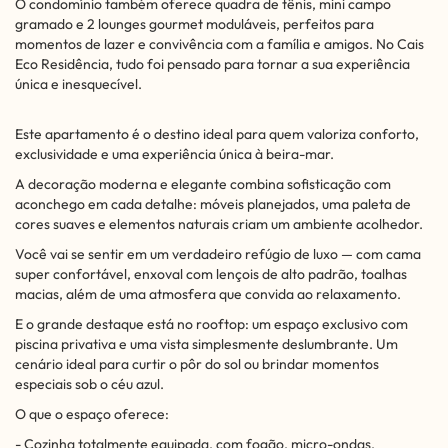
O condomínio também oferece quadra de tênis, mini campo
gramado e 2 lounges gourmet moduláveis, perfeitos para
momentos de lazer e convivência com a família e amigos. No Cais
Eco Residência, tudo foi pensado para tornar a sua experiência
única e inesquecível.
Este apartamento é o destino ideal para quem valoriza conforto,
exclusividade e uma experiência única à beira-mar.
A decoração moderna e elegante combina sofisticação com
aconchego em cada detalhe: móveis planejados, uma paleta de
cores suaves e elementos naturais criam um ambiente acolhedor.
Você vai se sentir em um verdadeiro refúgio de luxo — com cama
super confortável, enxoval com lençois de alto padrão, toalhas
macias, além de uma atmosfera que convida ao relaxamento.
E o grande destaque está no rooftop: um espaço exclusivo com
piscina privativa e uma vista simplesmente deslumbrante. Um
cenário ideal para curtir o pôr do sol ou brindar momentos
especiais sob o céu azul.
O que o espaço oferece:
- Cozinha totalmente equipada, com fogão, micro-ondas,